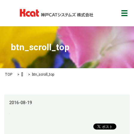
メ
btn_scroll_top
TOP
[]
btn_scroll_top
2016-08-19