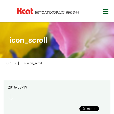
メ
icon_scroll
TOP
[]
icon_scroll
2016-08-19