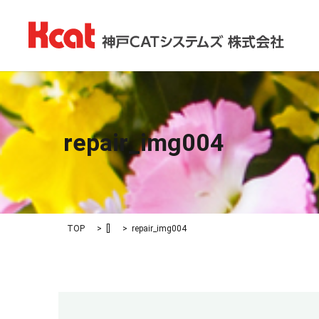
repair_img004
TOP
[]
repair_img004